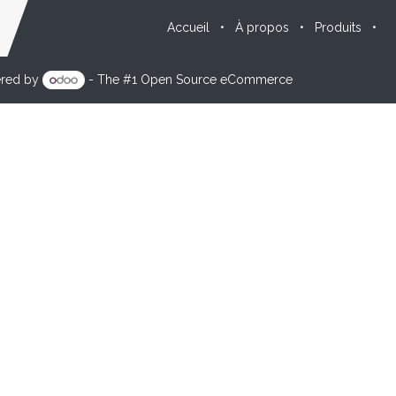
Accueil
•
À propos
•
Produits
•
red by
- The #1
Open Source eCommerce