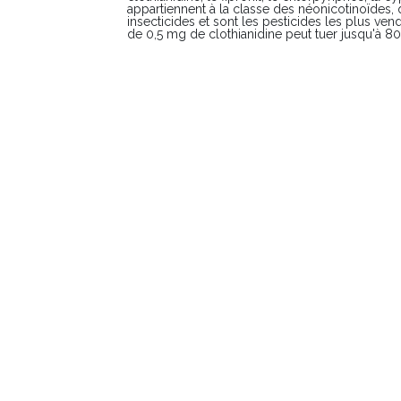
appartiennent à la classe des néonicotinoïdes, 
insecticides et sont les pesticides les plus ve
de 0,5 mg de clothianidine peut tuer jusqu'à 80