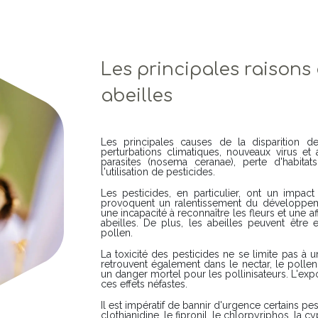
Les principales raisons 
abeilles
Les principales causes de la disparition de
perturbations climatiques, nouveaux virus et 
parasites (nosema ceranae), perte d'habita
l'utilisation de pesticides.
Les pesticides, en particulier, ont un impact
provoquent un ralentissement du développeme
une incapacité à reconnaître les fleurs et une 
abeilles. De plus, les abeilles peuvent être 
pollen.
La toxicité des pesticides ne se limite pas à u
retrouvent également dans le nectar, le pollen
un danger mortel pour les pollinisateurs. L'ex
ces effets néfastes.
Il est impératif de bannir d'urgence certains pe
clothianidine, le fipronil, le chlorpyriphos, la c