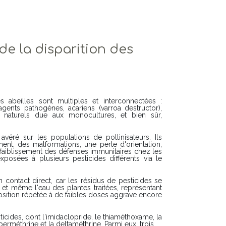
de la disparition des
s abeilles sont multiples et interconnectées :
agents pathogènes, acariens (varroa destructor),
ts naturels due aux monocultures, et bien sûr,
 avéré sur les populations de pollinisateurs. Ils
nt, des malformations, une perte d'orientation,
affaiblissement des défenses immunitaires chez les
exposées à plusieurs pesticides différents via le
n contact direct, car les résidus de pesticides se
 et même l'eau des plantes traitées, représentant
position répétée à de faibles doses aggrave encore
sticides, dont l'imidaclopride, le thiaméthoxame, la
yperméthrine et la deltaméthrine. Parmi eux, trois