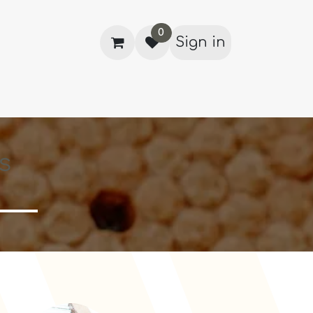
0
Sign in
About us
Events
Courses
s