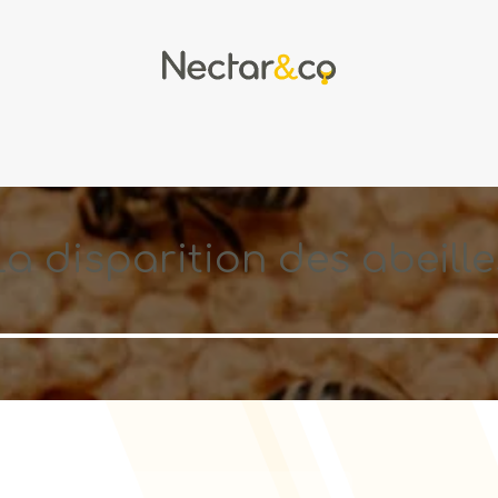
eekeeping
Apitherapy
Recipes
La disparition des abeille