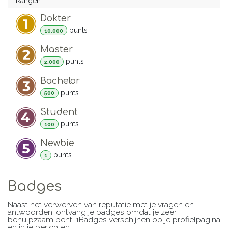
Rangen
Dokter
punt
s
10.000
Master
punt
s
2.000
Bachelor
punt
s
500
Student
punt
s
100
Newbie
punt
s
1
Badges
Naast het verwerven van reputatie met je vragen en
antwoorden, ontvang je badges omdat je zeer
behulpzaam bent.
1Badges verschijnen op je profielpagina
en in je berichten.