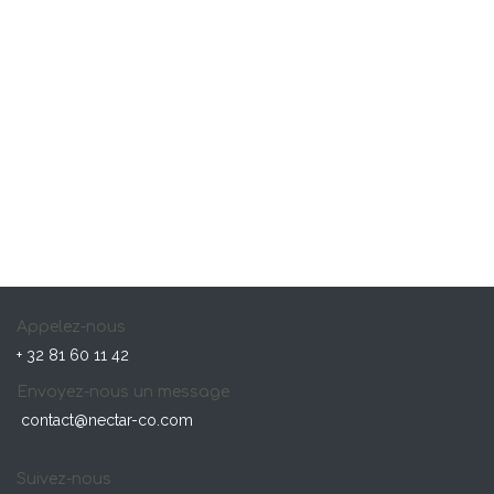
Appelez-nous
+ 32 81 60 11 42
Envoyez-nous un message
contact@nectar-co.com
Suivez-nous