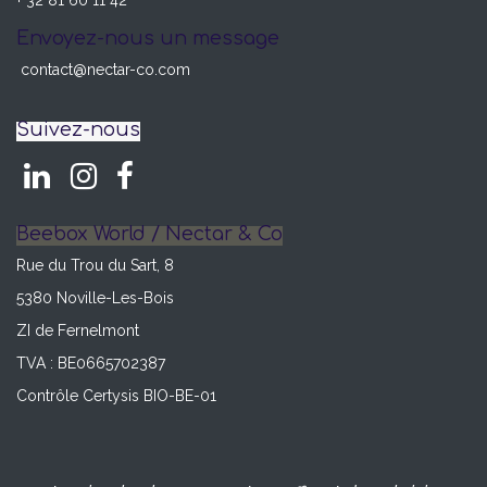
Envoyez-nous un message
contact@nectar-co.com
Suivez-nous
Beebox World / Nectar & Co
Rue du Trou du Sart, 8
5380 Noville-Les-Bois
ZI de Fernelmont
TVA : BE0665702387
Contrôle Certysis BIO-BE-01