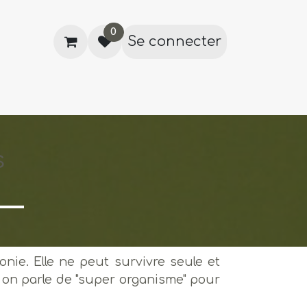
0
Se connecter
ecettes
À propos de nous
Événem
s
onie. Elle ne peut survivre seule et
, on parle de "super organisme" pour