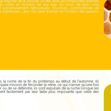
 la majorité de la colonie. En été, elles accomplissent diverses
la ruche, en fonction de leur âge. Au cours de leurs cinq
successivement nettoyeuses, nourrices, constructrices de
uis butineuses. Leur rôle peut évoluer en fonction des besoins
 la ruche de la fin du printemps au début de l'automne. Ils
pale mission de féconder la reine, ce qui n'arrive qu'une fois
ler ou de se défendre, ils sont expulsés de la ruche lorsque les
uent facilement par leur taille plus imposante que celle des