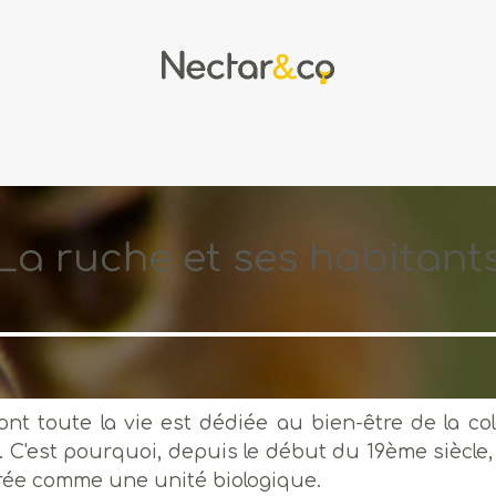
L'apiculture
L'apithérapie
R
La ruche et ses habitant
dont toute la vie est dédiée au bien-être de la col
ée. C'est pourquoi, depuis le début du 19ème siècle
dérée comme une unité biologique.