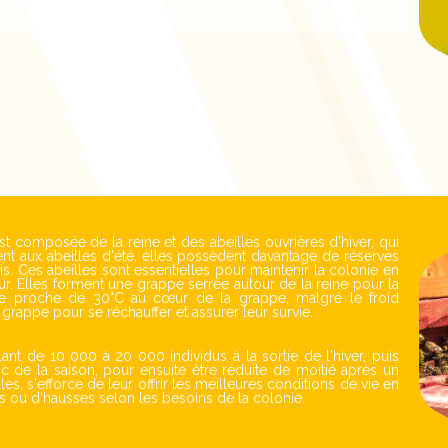
est composée de la reine et des abeilles ouvrières d'hiver, qui
ent aux abeilles d'été, elles possèdent davantage de réserves
s. Ces abeilles sont essentielles pour maintenir la colonie en
eur. Elles forment une grappe serrée autour de la reine pour la
re proche de 30°C au cœur de la grappe, malgré le froid
la grappe pour se réchauffer et assurer leur survie.
llant de 10 000 à 20 000 individus à la sortie de l'hiver, puis
c de la saison, pour ensuite être réduite de moitié après un
les, s'efforce de leur offrir les meilleures conditions de vie en
ons ou d'hausses selon les besoins de la colonie.