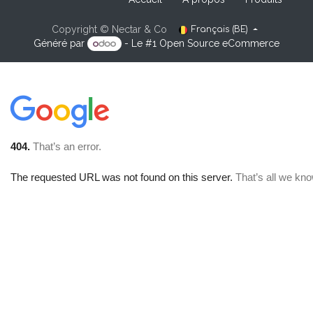
Copyright © Nectar & Co
Français (BE)
Généré par
- Le #1
Open Source eCommerce