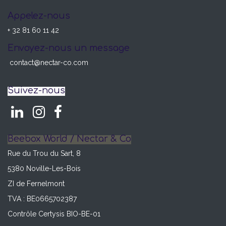
Appelez-nous
+ 32 81 60 11 42
Envoyez-nous un message
contact@nectar-co.com
Suivez-nous
Beebox World / Nectar & Co
Rue du Trou du Sart, 8
5380 Noville-Les-Bois
ZI de Fernelmont
TVA : BE0665702387
Contrôle Certysis BIO-BE-01