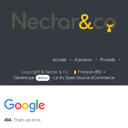
Accueil
•
À propos
•
Produits
•
Copyright © Nectar & Co
Français (BE)
Généré par
- Le #1
Open Source eCommerce