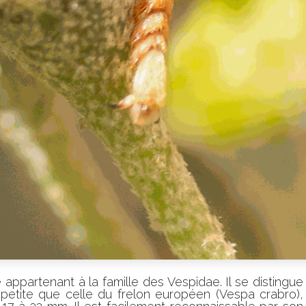
 appartenant à la famille des Vespidae. Il se distingue
 petite que celle du frelon européen (Vespa crabro),