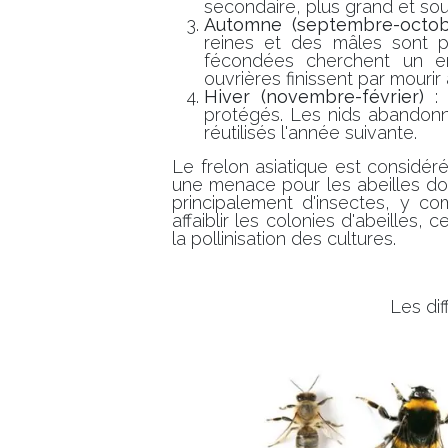
secondaire, plus grand et sou
Automne (septembre-octob
reines et des mâles sont pr
fécondées cherchent un en
ouvrières finissent par mouri
Hiver (novembre-février)
: 
protégés. Les nids abandon
réutilisés l'année suivante.
Le frelon asiatique est considé
une menace pour les abeilles dome
principalement d'insectes, y co
affaiblir les colonies d'abeilles,
la pollinisation des cultures.
Les di