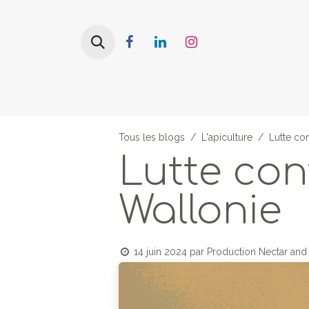
SE RENDRE AU CONTENU
Nos produits
L'hydromel
Tous les blogs
L'apiculture
Lutte con
Lutte con
Wallonie
14 juin 2024
par
Production Nectar and