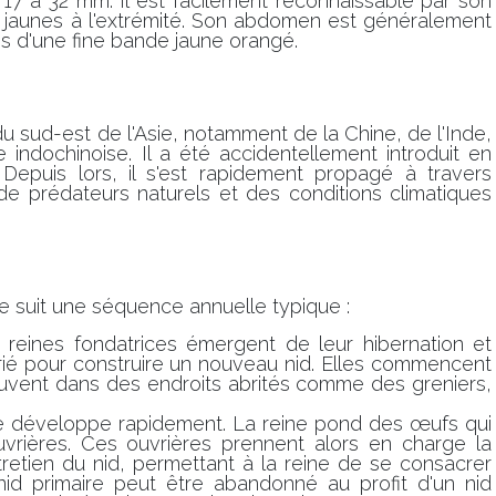
 à 32 mm. Il est facilement reconnaissable par son
s jaunes à l'extrémité. Son abdomen est généralement
 d'une fine bande jaune orangé.
 du sud-est de l'Asie, notamment de la Chine, de l'Inde,
e indochinoise. Il a été accidentellement introduit en
epuis lors, il s'est rapidement propagé à travers
 de prédateurs naturels et des conditions climatiques
ue suit une séquence annuelle typique :
 reines fondatrices émergent de leur hibernation et
ié pour construire un nouveau nid. Elles commencent
souvent dans des endroits abrités comme des greniers,
se développe rapidement. La reine pond des œufs qui
vrières. Ces ouvrières prennent alors en charge la
ntretien du nid, permettant à la reine de se consacrer
id primaire peut être abandonné au profit d'un nid