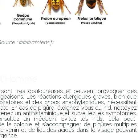
Source : www.amiens.fr
et l'Homme
e sont très douloureuses et peuvent provoquer des
eaisons. Les réactions allergiques graves, bien que
espiratoires et des chocs anaphylactiques, nécessitant
ate. En cas de piqûre, éloignez-vous du nid, nettoyez
renez un antihistaminique et surveillez les symptômes.
onsultez un médecin. Évitez les nids, cela peut
 de la colonie et s'accompagner de piqûres multiples
 de venin et de liquides acides dans le visage pouvant
urgence.