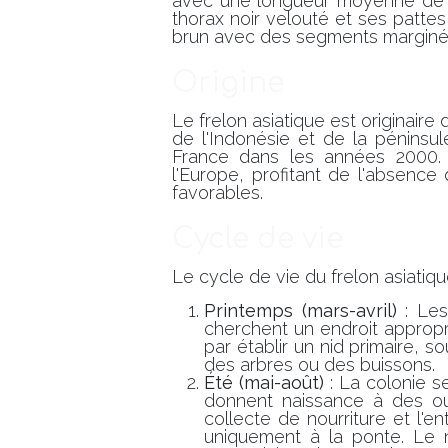
avec une longueur moyenne de 17
thorax noir velouté et ses patte
brun avec des segments marginés
Origine
Le frelon asiatique est originaire
de l'Indonésie et de la péninsul
France dans les années 2000. D
l'Europe, profitant de l'absence
favorables.
Cycle de vie
Le cycle de vie du frelon asiatiq
Printemps (mars-avril)
: Les
cherchent un endroit appropr
par établir un nid primaire, 
des arbres ou des buissons.
Été (mai-août)
: La colonie 
donnent naissance à des ou
collecte de nourriture et l'e
uniquement à la ponte. Le n