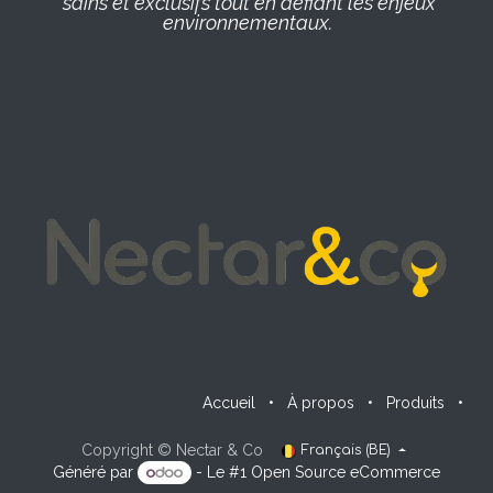
sains et exclusifs tout en défiant les enjeux
environnementaux.
Accueil
•
À propos
•
Produits
•
Copyright © Nectar & Co
Français (BE)
Généré par
- Le #1
Open Source eCommerce