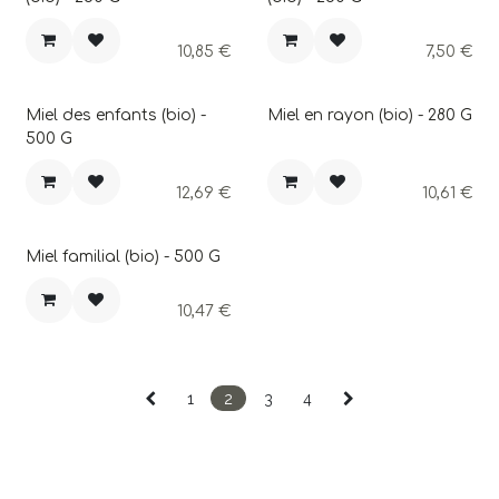
10,85
€
7,50
€
Nouveau !
Miel des enfants (bio) -
Miel en rayon (bio) - 280 G
500 G
12,69
€
10,61
€
Miel familial (bio) - 500 G
10,47
€
1
2
3
4