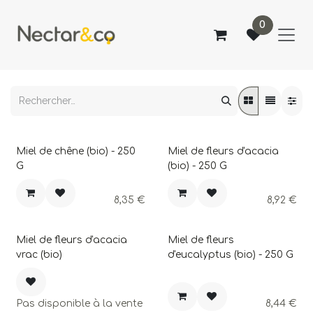
SE RENDRE AU CONTENU
0
Miel de chêne (bio) - 250
Miel de fleurs d'acacia
G
(bio) - 250 G
8,35
€
8,92
€
Miel de fleurs d'acacia
Miel de fleurs
vrac (bio)
d'eucalyptus (bio) - 250 G
Pas disponible à la vente
8,44
€