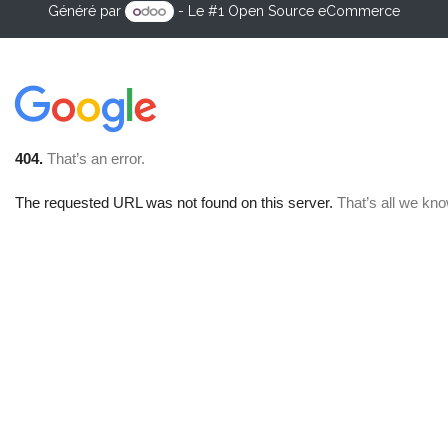
Généré par
- Le #1
Open Source eCommerce