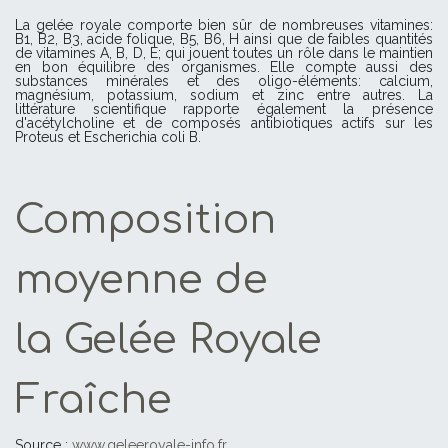
La gelée royale comporte bien sûr de nombreuses vitamines:
B1, B2, B3, acide folique, B5, B6, H ainsi que de faibles quantités
de vitamines A, B, D, E; qui jouent toutes un rôle dans le maintien
en bon équilibre des organismes. Elle compte aussi des
substances minérales et des oligo-éléments: calcium,
magnésium, potassium, sodium et zinc entre autres. La
littérature scientifique rapporte également la présence
d'acétylcholine et de composés antibiotiques actifs sur les
Proteus et Escherichia coli B.
Composition
moyenne de
la Gelée Royale
Fraîche
Source :
www.geleeroyale-info.fr