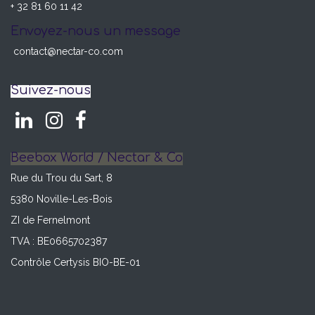
+ 32 81 60 11 42
Envoyez-nous un message
contact@nectar-co.com
Suivez-nous
Beebox World / Nectar & Co
Rue du Trou du Sart, 8
5380 Noville-Les-Bois
ZI de Fernelmont
TVA : BE0665702387
Contrôle Certysis BIO-BE-01