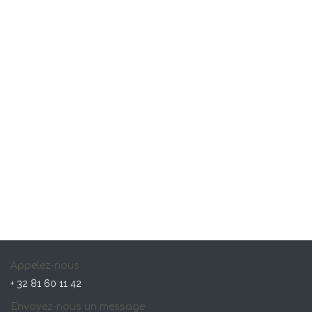
Appelez-nous
+ 32 81 60 11 42
Envoyez-nous un message