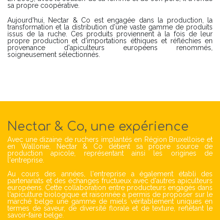
sa propre coopérative.
Aujourd'hui, Nectar & Co est engagée dans la production, la
transformation et la distribution d'une vaste gamme de produits
issus de la ruche. Ces produits proviennent à la fois de leur
propre production et d'importations éthiques et réfléchies en
provenance d'apiculteurs européens renommés,
soigneusement sélectionnés.
Nectar & Co, une expérience
Avec une dizaine de ruchers implantés en Région Bruxelloise et
en Wallonie, Nectar & Co détient sa propre source de
production apicole, représentant ainsi les origines de
l'entreprise.
Au cours des années, l'entreprise a également établi des
partenariats et des échanges fructueux avec d'autres apiculteurs
européens. Cette collaboration entre producteurs engagés dans
l'apiculture biologique et raisonnée a permis de proposer sur le
marché belge une gamme de miels véritablement uniques en
termes de saveur, de diversité florale et de texture, reflétant le
savoir-faire belge.