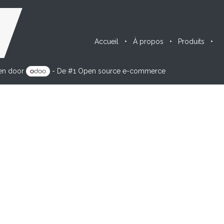
Accueil
•
À propos
•
Produits
•
en door
- De #1
Open source e-commerce