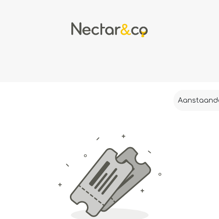
apiculture
L'apithérapie
Recettes
Aanstaan