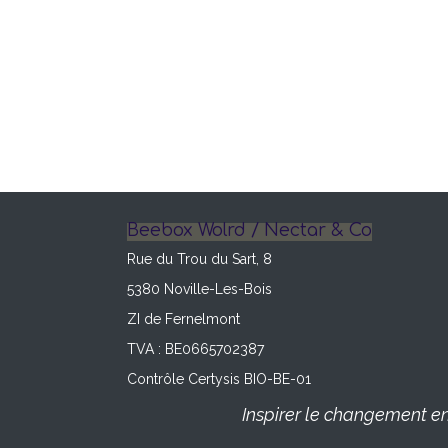
Beebox Wolrd / Nectar & Co
Rue du Trou du Sart, 8
5380 Noville-Les-Bois
ZI de Fernelmont
TVA : BE0665702387
Contrôle Certysis BIO-BE-01
Inspirer le changement en 