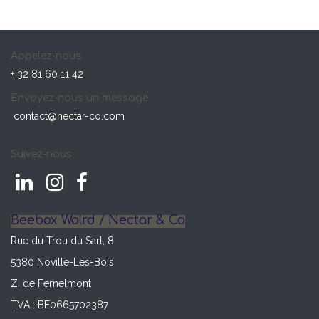
Appelez-nous
+ 32 81 60 11 42
Envoyez-nous un message
contact@nectar-co.com
Suivez-nous
Beebox Wolrd / Nectar & Co
Rue du Trou du Sart, 8
5380 Noville-Les-Bois
ZI de Fernelmont
TVA : BE0665702387