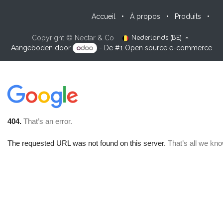
Accueil
•
À propos
•
Produits
•
Copyright © Nectar & Co
Nederlands (BE)
Aangeboden door
- De #1
Open source e-commerce